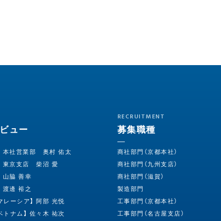
RECRUITMENT
ビュー
募集職種
長】 本社営業部 奥村 佑太
商社部門（京都本社）
長】 東京支店 柴沼 愛
商社部門（九州支店）
】 山脇 善幸
商社部門（滋賀）
】 渡邊 裕之
製造部門
石マレーシア】 阿部 光悦
工事部門（京都本社）
石ベトナム】 佐々木 祐次
工事部門（名古屋支店）