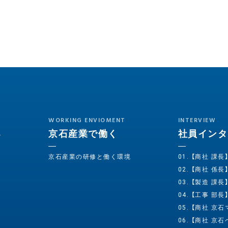
WORKING ENVIOMENT
INTERVIEW
る
京石産業で働く
社員インタ
京石産業の研修と働く環境
01. 【商社 課
02. 【商社 係
03. 【製造 課長
04. 【工事 部長
05. 【商社 京
06. 【商社 京